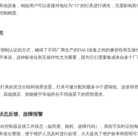
其他设备，例如用户可以直接对地址为“15”的灯具进行调光，无需影响
控制精度。
性
议通过强制认证的方式，确保了不同厂商生产的DALI设备之间的兼容性和
宇来说，这种标准化和互操作性尤为重要，因为它们需要集成来自多个厂
议支持灯具的灵活分组和场景设置，灯具可被分配到最多16个逻辑组。这使
、高端酒店、智能楼宇等场所在不同场景下的照明需求。
具状态反馈、故障报警
持灯具向控制器反馈工作状态（如亮度、能耗、故障代码），系统可实时识别
并发出警报，
便于维护人员及时进行处理，大大提高了维护效率和照明可