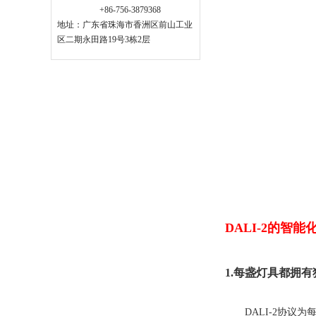
+86-756-3879368
地址：广东省珠海市香洲区前山工业
区二期永田路19号3栋2层
DALI-2的智能
1.每盏灯具都拥
DALI-2协