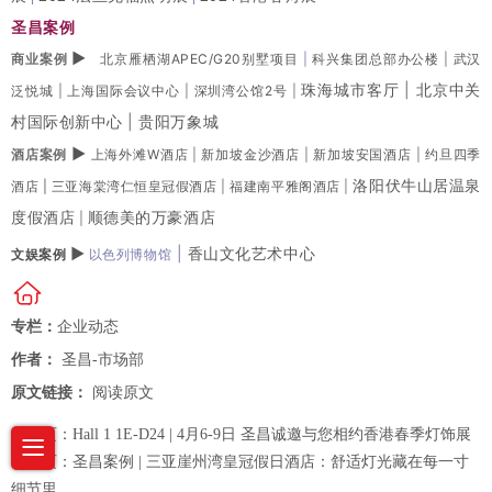
圣昌案例
▶
商业案例
北京雁栖湖APEC/G20别墅项目
|
科兴集团总部办公楼
|
武汉
珠海城市客厅
|
北京中关
泛悦城
|
上海国际会议中心
|
深圳湾公馆2号
|
村国际创新中心
|
贵阳万象城
▶
酒店案例
上海外滩W酒店
|
新加坡金沙酒店
|
新加坡安国酒店
|
约旦四季
洛阳伏牛山居温泉
酒店 |
三亚海棠湾仁恒皇冠假酒店
|
福建南平雅阁酒店
|
度假酒店
顺德美的万豪酒店
|
▶
|
香山文化艺术中心
文娱案例
以色列博物馆
专栏：
企业动态
作者：
圣昌-市场部
原文链接：
阅读原文
上一页：
Hall 1 1E-D24 | 4月6-9日 圣昌诚邀与您相约香港春季灯饰展
下一页：
圣昌案例 | 三亚崖州湾皇冠假日酒店：舒适灯光藏在每一寸
细节里