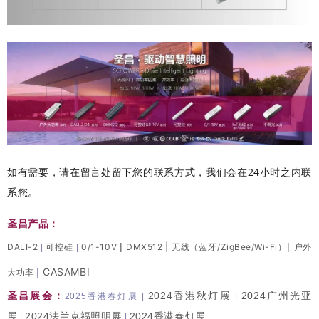
如有需要，请在留言处留下您的联系方式，我们会在24小时之内联
系您。
圣昌产品：
|
|
DALI-2
可控硅
0/1-10V
DMX512
|
无线（蓝牙/ZigBee/Wi-Fi）
户外
|
|
CASAMBI
|
大功率
圣昌展会：
2024香港秋灯展
2024广州光亚
2025香港春灯展
|
|
展
2024法兰克福照明展
2024香港春灯展
|
|