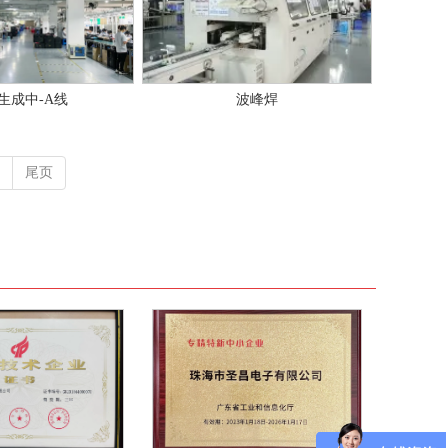
生成中-A线
波峰焊
尾页