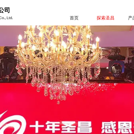
公司
首页
探索圣昌
产
o., Ltd.