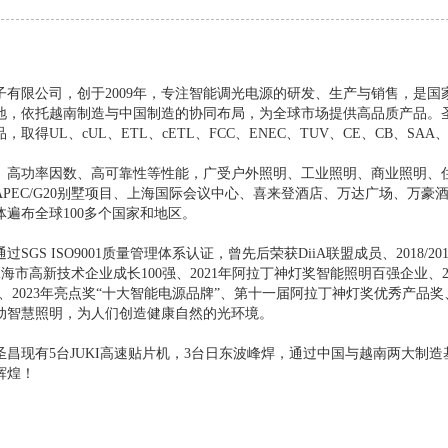
限公司，创于2009年，专注智能调光电源的研发、生产与销售，是国
，依托越南制造与中国制造的协同布局，为全球市场提供高品质产品。圣昌目前拥有
取得UL、cUL、ETL、cETL、FCC、ENEC、TUV、CE、CB、SAA
功率因数、高可靠性等性能，广受户外照明、工业照明、商业照明、住
APEC/G20别墅项目、上海国际会议中心、喜来登酒店、万达广场、万
遍布全球100多个国家和地区。
S ISO9001质量管理体系认证，曾先后荣获DiiA联盟成员、2018/20
2022年珠海市高新技术企业成长100强、2021年阿拉丁神灯奖智能照明百强企
0”、2023年亮点奖“十大智能电源品牌”、第十一届阿拉丁神灯奖优秀产
动智慧照明，为人们创造健康自然的光环境。
现有5台JUKI高速贴片机，3台日东波峰焊，通过中国与越南两大制造
辉煌！