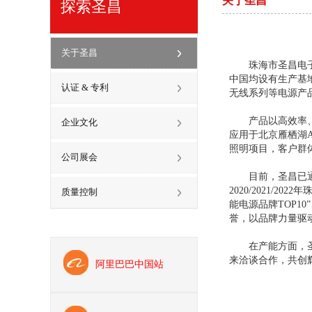
关于圣昌
探索圣昌
关于圣昌
珠海市圣昌电子有
中国均设有生产基地
认证 & 专利
无线系列等电源产品，
产品以高效率、高
企业文化
应用于北京雁栖湖
照明项目，客户群体
公司展会
目前，圣昌已通过SG
2020/2021/
质量控制
能电源品牌TOP1
誉，以品牌力量驱
在产能方面，圣昌
来洽谈合作，共创
阿里巴巴中国站