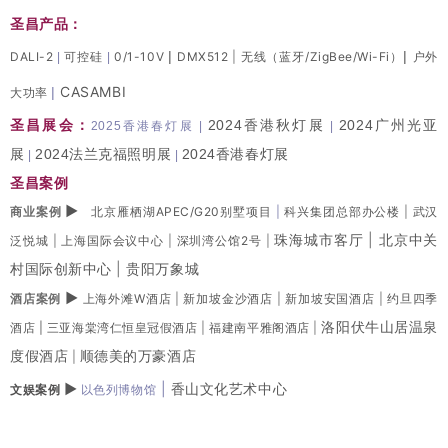
圣昌产品：
|
|
DALI-2
可控硅
0/1-10V
DMX512
|
无线（蓝牙/ZigBee/Wi-Fi）
户外
|
|
CASAMBI
|
大功率
圣昌展会：
2024香港秋灯展
2024广州光亚
2025香港春灯展
|
|
展
2024法兰克福照明展
2024香港春灯展
|
|
圣昌案例
▶
商业案例
北京雁栖湖APEC/G20别墅项目
|
科兴集团总部办公楼
|
武汉
珠海城市客厅
|
北京中关
泛悦城
|
上海国际会议中心
|
深圳湾公馆2号
|
村国际创新中心
|
贵阳万象城
▶
酒店案例
上海外滩W酒店
|
新加坡金沙酒店
|
新加坡安国酒店
|
约旦四季
洛阳伏牛山居温泉
酒店 |
三亚海棠湾仁恒皇冠假酒店
|
福建南平雅阁酒店
|
度假酒店
顺德美的万豪酒店
|
▶
|
香山文化艺术中心
文娱案例
以色列博物馆