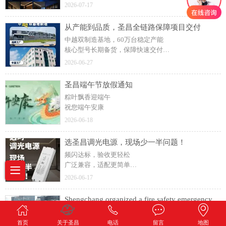
2026-07-17
从产能到品质，圣昌全链路保障项目交付
中越双制造基地，60万台稳定产能
核心型号长期备货，保障快速交付
出厂前严格质检，降低现场故障风险
2026-06-27
现代化生产设备，支撑规模化生产
圣昌端午节放假通知
粽叶飘香迎端午
祝您端午安康
2026-06-18
选圣昌调光电源，现场少一半问题！
频闪达标，验收更轻松
广泛兼容，适配更简单
NFC编程，调试更高效
2026-06-17
抗干扰设计，运行更稳定
全球认证，出口更安心
Shengchang organized a fire safety emergency drill.
恒压10W-1000W｜恒流10W-1800W
Fire safety emergency drill
首页
关于圣昌
电话
留言
地图