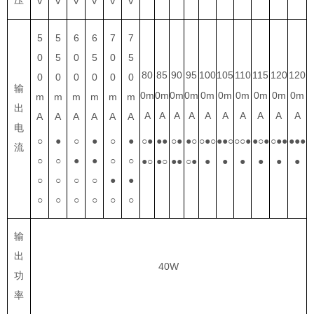
压
V
V
V
V
V
V
5
5
6
6
7
7
0
5
0
5
0
5
80
85
90
95
100
105
110
115
120
120
0
0
0
0
0
0
输
0m
0m
0m
0m
0m
0m
0m
0m
0m
0m
m
m
m
m
m
m
出
A
A
A
A
A
A
A
A
A
A
A
A
A
A
A
A
电
○
●
○
●
○
●
○
●
●
●
○
●
●
○
○
●
○
●●
○
○
○
●
●
○
●
○
●●
●●●
流
○
○
●
●
○
○
●
○
●
○
●●
○
●
●
●
●
●
●
●
○
○
○
○
●
●
○
○
○
○
○
○
输
出
40W
功
率