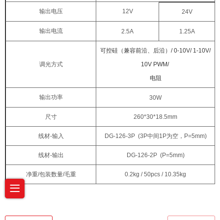
输出电压
12V
24V
输出电流
2.5
A
1.25
A
可控硅（兼容前沿、后沿）/ 0-10V/ 1-10V/
调光方式
10V PWM/
电阻
输出功率
30
W
尺寸
260*30*18.5mm
线材
-
输入
DG-126-3P (3P
中间
1P
为空，
P=5mm)
线材
-
输出
DG-126-2P (P=5mm)
净重
/
包装数量
/
毛重
0.2kg / 50pcs / 10.35kg