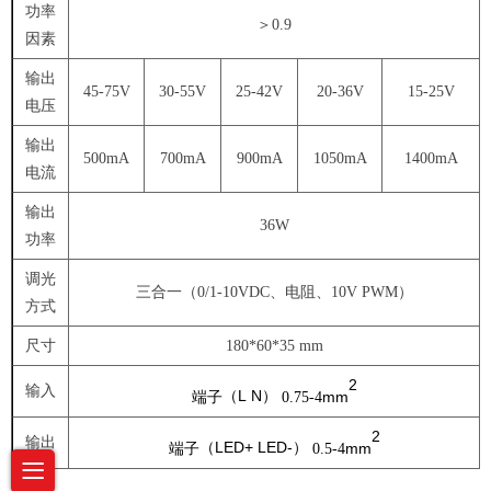
功率
＞0.9
因素
输出
45-75V
30-55V
25-42V
20-36V
15-25V
电压
输出
500mA
700mA
900mA
1050mA
1400mA
电流
输出
36W
功率
调光
三合一（0/1-10VDC、电阻、10V PWM）
方式
尺寸
180*60*35 mm
2
输入
（
L N
mm
端子
）
0.75-4
2
输出
（
LED+ LED-
mm
端子
）
0.5-4